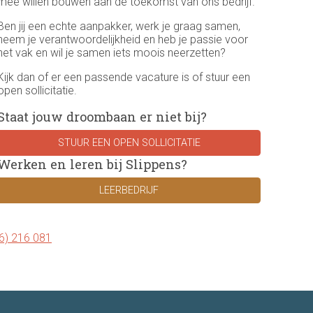
mee willen bouwen aan de toekomst van ons bedrijf.
Ben jij een echte aanpakker, werk je graag samen,
neem je verantwoordelijkheid en heb je passie voor
het vak en wil je samen iets moois neerzetten?
Kijk dan of er een passende vacature is of stuur een
open sollicitatie.
Staat jouw droombaan er niet bij?
STUUR EEN OPEN SOLLICITATIE
Werken en leren bij Slippens?
LEERBEDRIJF
6) 216 081