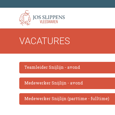
VACATURES
Teamleider Snijlijn - avond
Medewerker Snijlijn - avond
Medewerker Snijlijn (parttime - fulltime)