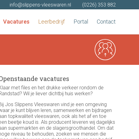
info@slippens-vleeswaren.nl
(0226) 353 882
Vacatures
Leerbedrijf
Portal
Contact
Openstaande vacatures
Klaar met files en het drukke verkeer rondom de
Randstad? Wil je liever dichtbij huis werken?
Bij Jos Slippens Vleeswaren vind je een omgeving
waar je kunt blijven leren, samenwerken en bijdragen
aan topkwaliteit vleeswaren, ook als het af en toe
een beetje koud is. Als producent leveren wij dagelijks
aan supermarkten en de slagersgroothandel. Om dat
hoge niveau te behouden, zoeken we mensen die