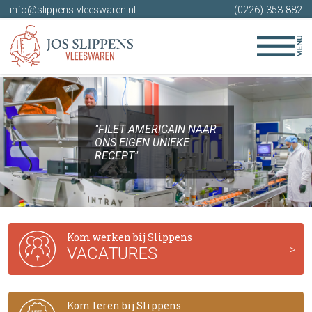
info@slippens-vleeswaren.nl
(0226) 353 882
"FILET AMERICAIN NAAR
ONS EIGEN UNIEKE
RECEPT"
Kom werken bij Slippens
VACATURES
Kom leren bij Slippens