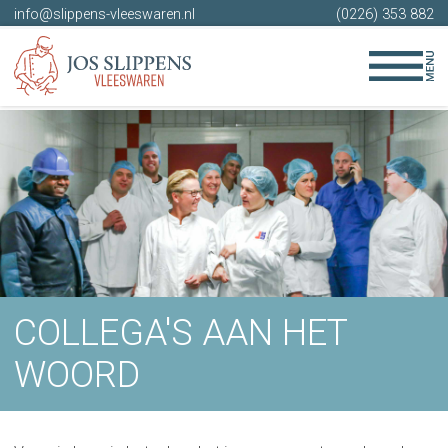
info@slippens-vleeswaren.nl
(0226) 353 882
COLLEGA'S AAN HET
WOORD