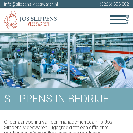
info@slippens-vleeswaren.nl
(0226) 353 882
SLIPPENS IN BEDRIJF
Onder aanvoering van een managementteam is Jos
Slippens Vleeswaren uitgegroeid tot een efficiënte,